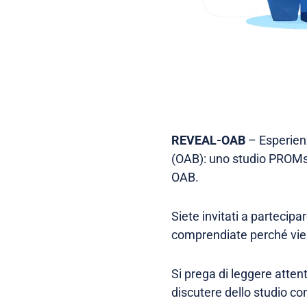
REVEAL-OAB
– Esperienz
(OAB): uno studio PROMs m
OAB.
Siete invitati a partecip
comprendiate perché vie
Si prega di leggere atten
discutere dello studio co