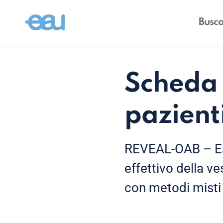
Scheda 
pazien
REVEAL-OAB – Esp
effettivo della v
con metodi misti s