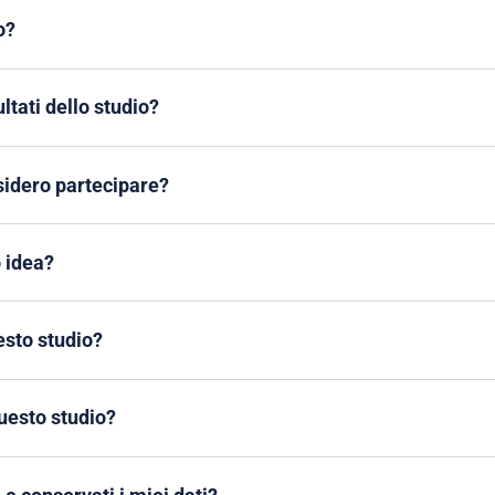
o?
ltati dello studio?
idero partecipare?
 idea?
esto studio?
uesto studio?