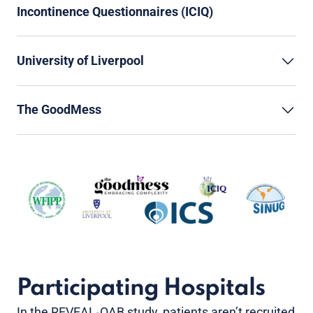
Incontinence Questionnaires (ICIQ)
University of Liverpool
The GoodMess
Participating Hospitals
In the REVEAL‑OAB study, patients aren’t recruited