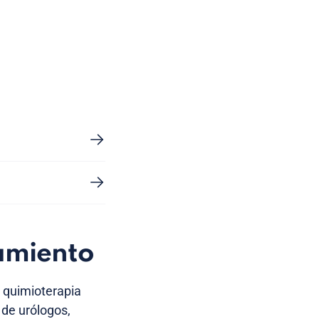
amiento
a quimioterapia
de urólogos,