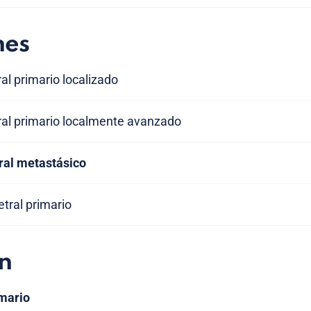
nes
al primario localizado
ral primario localmente avanzado
ral metastásico
etral primario
n
imario