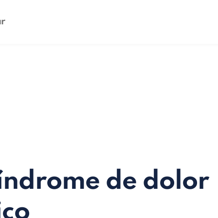
índrome de dolor
ico