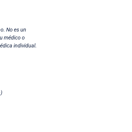
no. No es un
su médico o
dica individual.
)