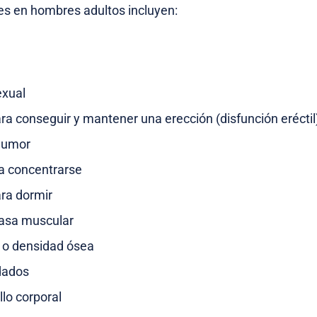
s en hombres adultos incluyen:
exual
a conseguir y mantener una erección (disfunción eréctil
humor
ra concentrarse
ra dormir
asa muscular
 o densidad ósea
dados
llo corporal