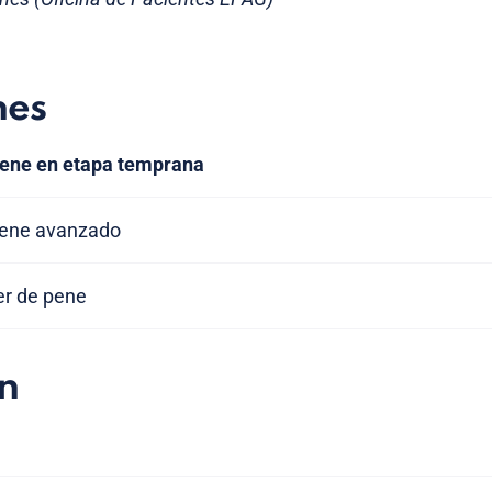
nes
pene en etapa temprana
pene avanzado
er de pene
n