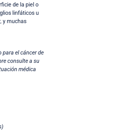
icie de la piel o
lios linfáticos u
r, y muchas
o para el cáncer de
pre consulte a su
ituación médica
s)