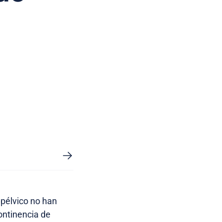
n
o pélvico no han
ontinencia de