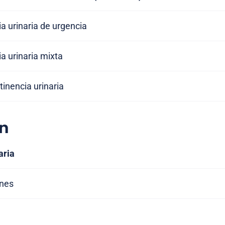
a urinaria de urgencia
a urinaria mixta
tinencia urinaria
n
aria
ones