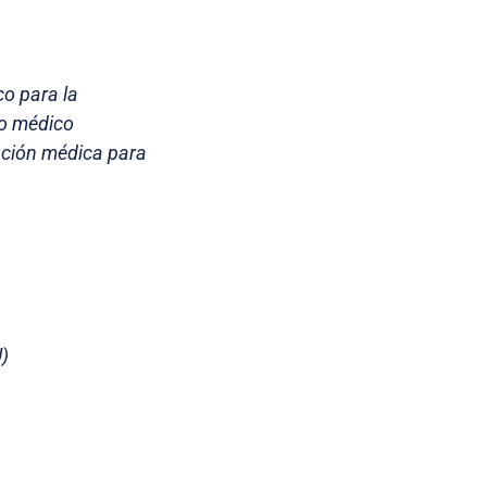
co para la
jo médico
nción médica para
U)