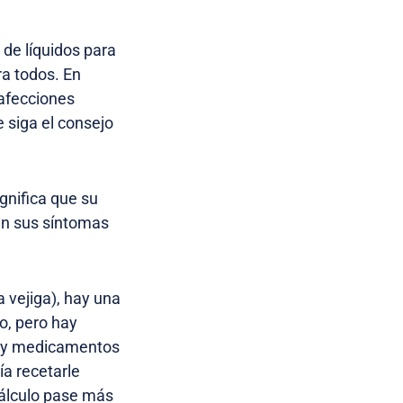
 de líquidos para
ra todos. En
 afecciones
e siga el consejo
ignifica que su
an sus síntomas
a vejiga), hay una
o, pero hay
e y medicamentos
ía recetarle
cálculo pase más