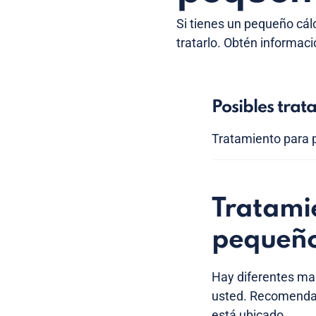
Si tienes un pequeño cál
tratarlo. Obtén informació
Posibles trat
Tratamiento para
Tratamie
pequeñ
Hay diferentes man
usted. Recomendar
está ubicado.