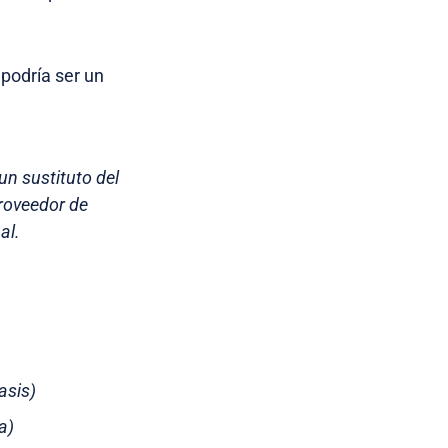
 podría ser un
un sustituto del
roveedor de
al.
asis)
a)