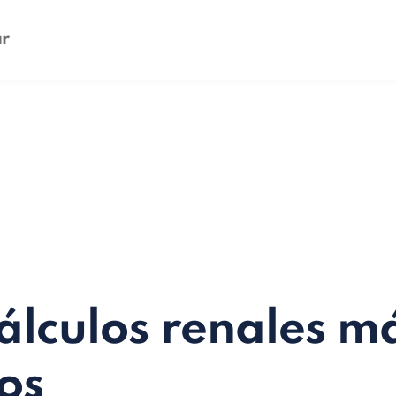
álculos renales m
os