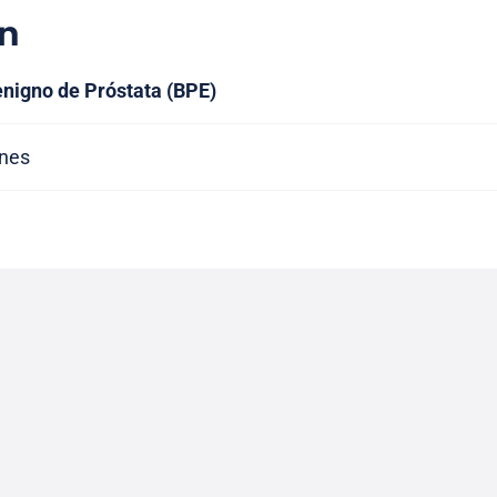
n
nigno de Próstata (BPE)
ones