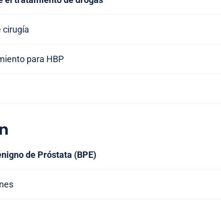
 cirugía
miento para HBP
n
nigno de Próstata (BPE)
ones