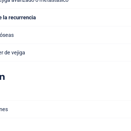
 la recurrencia
 óseas
r de vejiga
n
ones