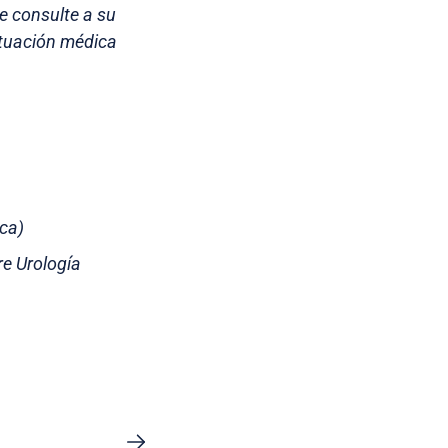
re consulte a su
ituación médica
ica)
e Urología