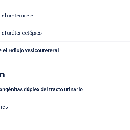
 el ureterocele
 el uréter ectópico
 el reflujo vesicoureteral
n
ngénitas dúplex del tracto urinario
ones