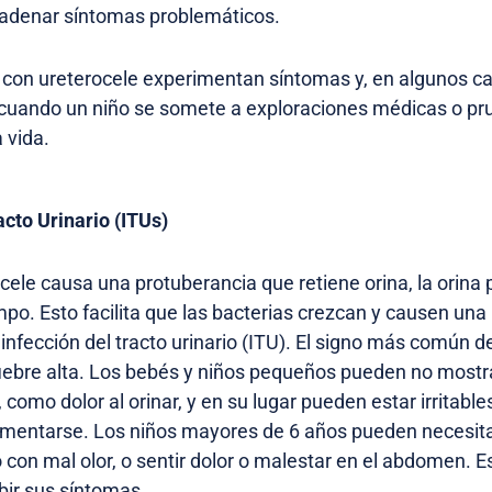
adenar síntomas problemáticos.
 con ureterocele experimentan síntomas y, en algunos ca
 cuando un niño se somete a exploraciones médicas o pru
 vida.
acto Urinario (ITUs)
cele causa una protuberancia que retiene orina, la orin
mpo. Esto facilita que las bacterias crezcan y causen una 
 infección del tracto urinario (ITU). El signo más común d
iebre alta. Los bebés y niños pequeños pueden no mostr
 como dolor al orinar, y en su lugar pueden estar irritable
imentarse. Los niños mayores de 6 años pueden necesita
 o con mal olor, o sentir dolor o malestar en el abdomen. 
bir sus síntomas.