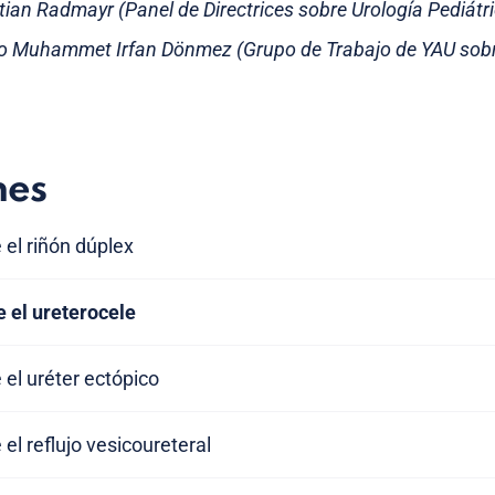
stian Radmayr (Panel de Directrices sobre Urología Pediátr
do Muhammet Irfan Dönmez (Grupo de Trabajo de YAU sobr
nes
 el riñón dúplex
 el ureterocele
 el uréter ectópico
el reflujo vesicoureteral