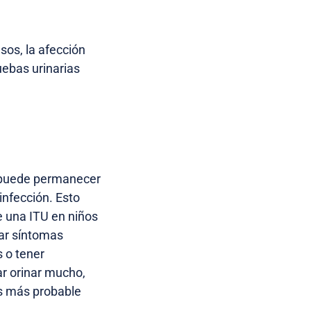
sos, la afección
ebas urinarias
a puede permanecer
infección. Esto
e una ITU en niños
ar síntomas
s o tener
r orinar mucho,
Es más probable