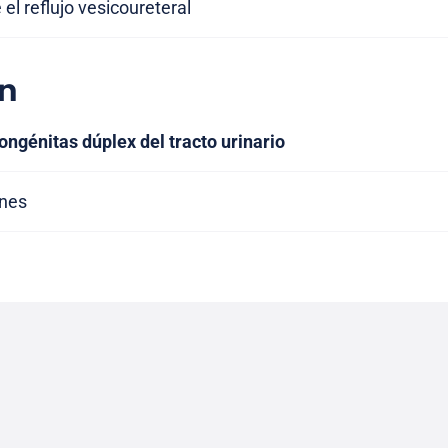
el reflujo vesicoureteral
n
ngénitas dúplex del tracto urinario
ones