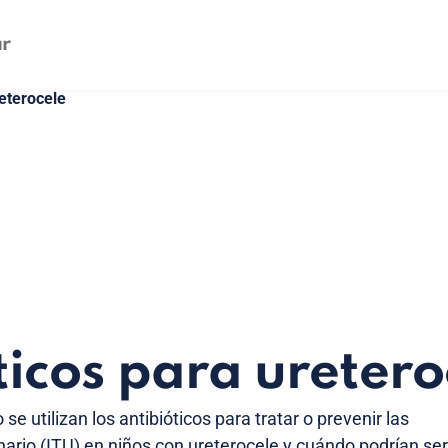
eterocele
ticos para uretero
e utilizan los antibióticos para tratar o prevenir las
inario (ITU) en niños con ureterocele y cuándo podrían ser