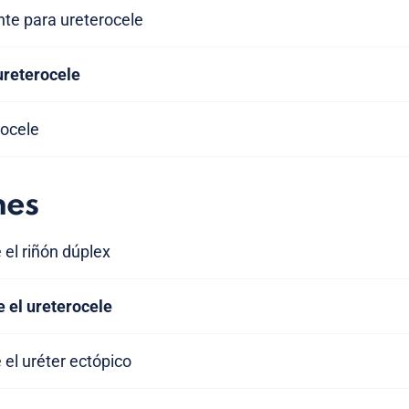
nte para ureterocele
ureterocele
rocele
nes
 el riñón dúplex
 el ureterocele
 el uréter ectópico