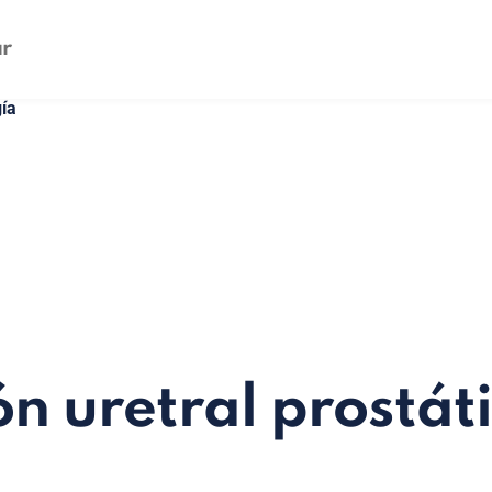
ía
ón uretral prostát