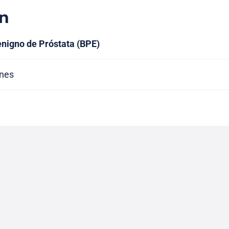
n
nigno de Próstata (BPE)
ones