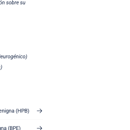
ón sobre su
Neurogénico)
s)
Benigna (HPB)
igna (BPE)