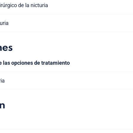
úrgico de la nicturia
uria
nes
e las opciones de tratamiento
ria
n