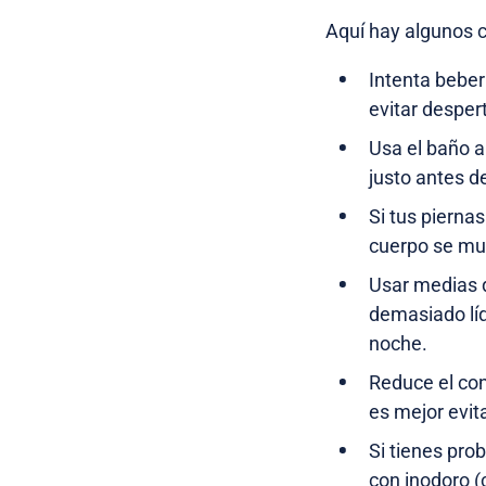
Aquí hay algunos 
Intenta beber
evitar despert
Usa el baño an
justo antes de
Si tus piernas
cuerpo se mue
Usar medias 
demasiado líq
noche.
Reduce el con
es mejor evit
Si tienes prob
con inodoro (