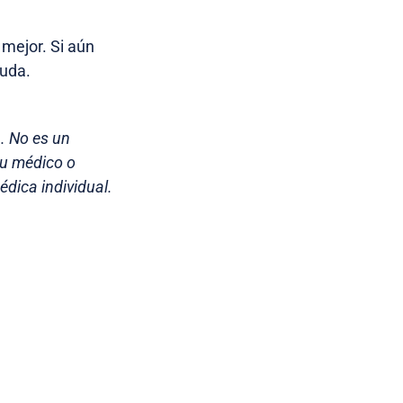
 mejor. Si aún
yuda.
a. No es un
su médico o
dica individual.