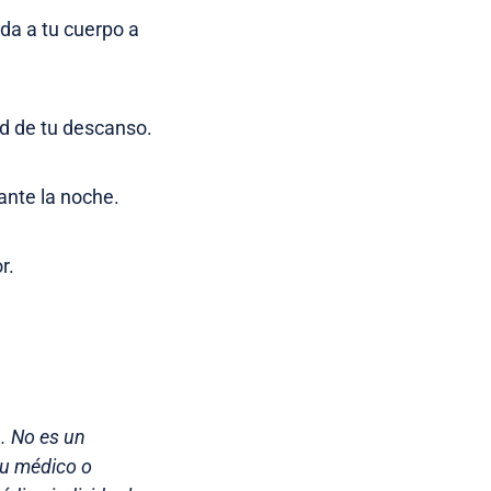
uda a tu cuerpo a
ad de tu descanso.
ante la noche.
r.
a. No es un
su médico o