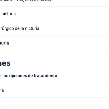
 nicturia
úrgico de la nicturia
turia
nes
e las opciones de tratamiento
ria